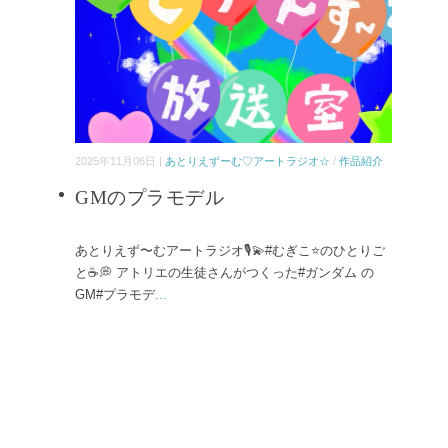
2025年11月06日 |
あとりえずーむ♡アートラジオ☆
/
作品紹介
GMのプラモデル
あとりえず〜むアートラジオ🎙️💫#むぎこ⭐️のひとりご
と☕️💭 アトリエの生徒さんがつくった#ガンダム の
GM#プラモデ
...