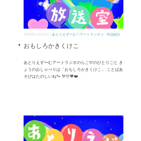
2025年11月14日 |
あとりえずーむ♡アートラジオ☆
/
作品紹介
おもしろかきくけこ
あとりえず〜むアートラジオのらこ🩷のひとりごと き
ょうのおしゃべりは「おもしろかきくけこ」 ことばあ
そびはたのしいね🐾 💚💛🧡❤️
...